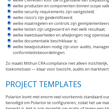
welke CRA‑eisen voor uw organisatie van toepassing 
welke producten en componenten binnen scope vall
welke security requirements zijn vastgesteld;
welke risico’s zijn geïdentificeerd;
welke maatregelen en controls zijn geïmplementeerd
welke testen zijn uitgevoerd en met welk resultaat;
welke kwetsbaarheden en afwijkingen nog openstaa
welke documentatie beschikbaar is;
welke bewijsstukken nodig zijn voor audits, manag
conformiteitsbeoordelingen.
Zo maakt Mithun CRA‑compliance niet alleen inzichtelij
toekomstvast — klaar voor toezicht, audits en marktver
PROJECT TEMPLATES
Polarion komt met enorm veel voorkennis standaard our-
benodigd om Polarion te configureren, zodat het uw ma
beperkt is. Het is ook mogelijk om gratis of tegen een kl