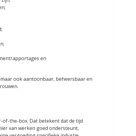
zijn;
en;
;
n;
ementrapportages en
k, maar ook aantoonbaar, beheersbaar en
trouwen.
of-the-box. Dat betekent dat de tijd
nier van werken goed ondersteunt,
eine vergoeding specifieke industie