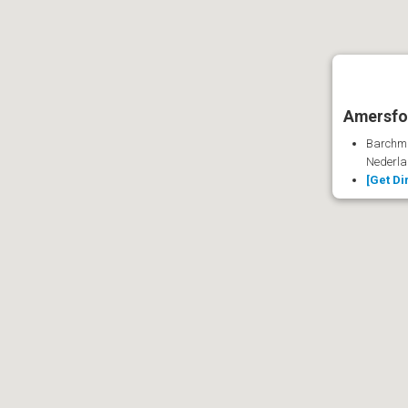
Amersfo
Barchma
Nederl
[Get Di